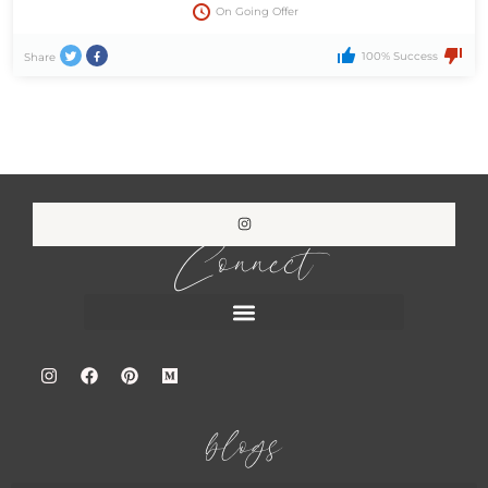
On Going Offer
100% Success
Share
Connect
blogs