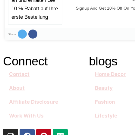
Signup And Get 10% Off On You
Share
Connect
blogs
Contact
Home Decor
About
Beauty
Affiliate Disclosure
Fashion
Work With Us
Lifestyle