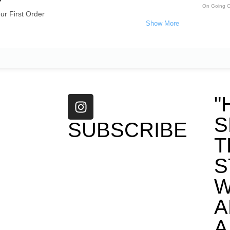
On Going O
r First Order
"
S
SUBSCRIBE
T
S
W
A
A