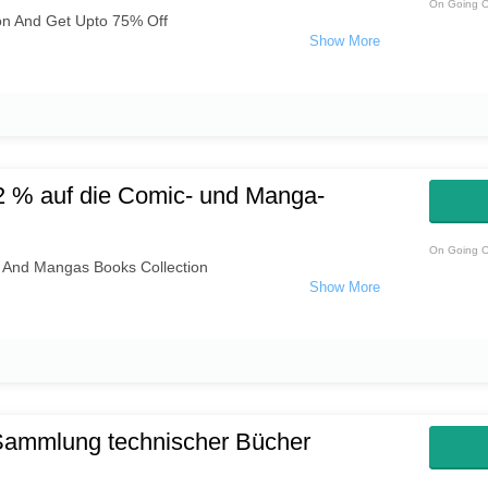
On Going O
ion And Get Upto 75% Off
2 % auf die Comic- und Manga-
On Going O
 And Mangas Books Collection
Sammlung technischer Bücher