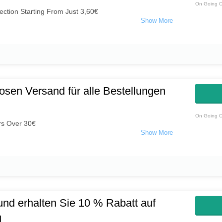
On Going O
ection Starting From Just 3,60€
losen Versand für alle Bestellungen
On Going O
rs Over 30€
und erhalten Sie 10 % Rabatt auf
g