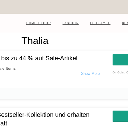
HOME DECOR
FASHION
LIFESTYLE
BE
Thalia
bis zu 44 % auf Sale-Artikel
ale Items
On Going O
estseller-Kollektion und erhalten
att