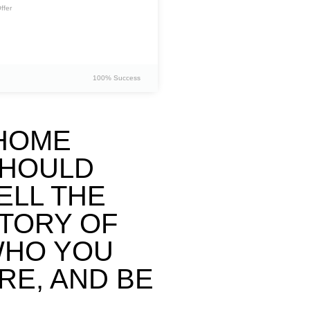
ffer
100% Success
HOME
HOULD
ELL THE
TORY OF
HO YOU
RE, AND BE